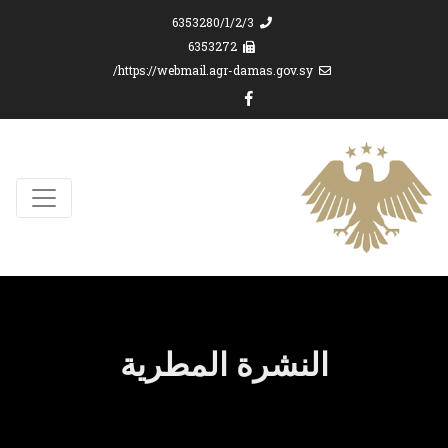
6353280/1/2/3
6353272
https://webmail.agr-damas.gov.sy/
النشرة المطرية