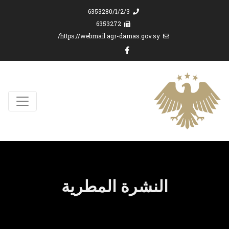
6353280/1/2/3
6353272
https://webmail.agr-damas.gov.sy/
النشرة المطرية